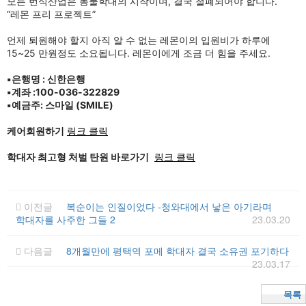
모든 번식산업은 동물학대의 시작이며, 결국 철폐되어야 합니다.
“레몬 프리 프로젝트”
언제 퇴원해야 할지 아직 알 수 없는 레몬이의 입원비가 하루에
15~25 만원정도 소요됩니다. 레몬이에게 조금 더 힘을 주세요.
▪️은행명 : 신한은행
▪️계좌 :100-036-322829
▪️예금주: 스마일 (SMILE)
케어회원하기
링크 클릭
학대자 최고형 처벌 탄원 바로가기
링크 클릭
이전글
복순이는 인질이었다 -청와대에서 낳은 아기라며
학대자를 사주한 그들 2
23.03.20
다음글
8개월만에 평택역 포메 학대자 결국 소유권 포기하다
23.03.17
목록