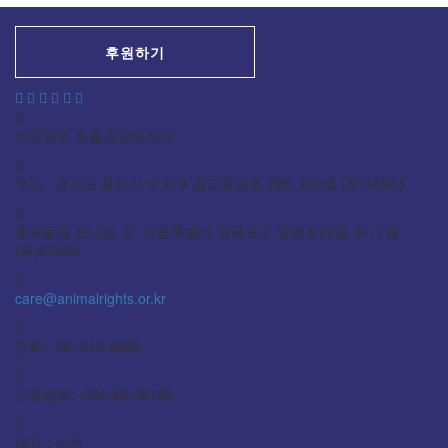
후원하기
사단법인 동물권단체케어
주소: 경기도 용인시 수지구 광교중앙로 298, 903호 (우)16943
후원물품 보내실 곳: 서울특별시 영등포구 양평로22길 31, 1층
(우)07203
care@animalrights.or.kr
전화: 02) 313-8886
고유번호: 234-82-00138
대표 : 이찬