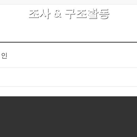
조사 & 구조활동
려인