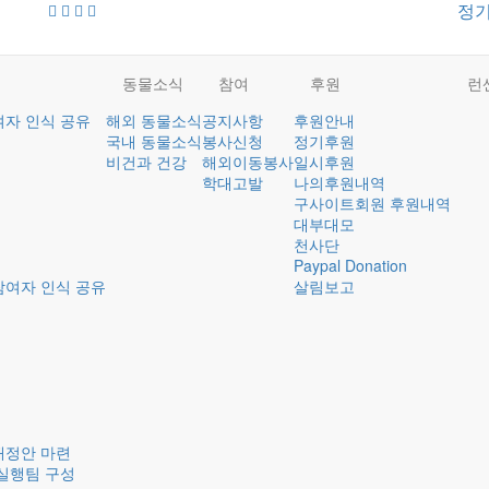
정
동물소식
참여
후원
런
여자 인식 공유
해외 동물소식
공지사항
후원안내
국내 동물소식
봉사신청
정기후원
비건과 건강
해외이동봉사
일시후원
학대고발
나의후원내역
구사이트회원 후원내역
대부대모
천사단
Paypal Donation
참여자 인식 공유
살림보고
개정안 마련
실행팀 구성