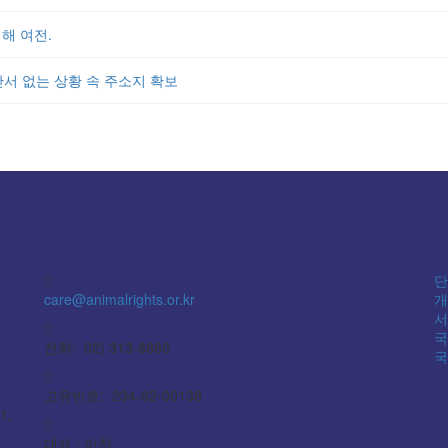
해 여전.
단서 없는 상황 속 주소지 확보
단
care@animalrights.or.kr
개
서
국
전화: 02) 313-8886
국
고유번호: 234-82-00138
1,
대표 : 이찬