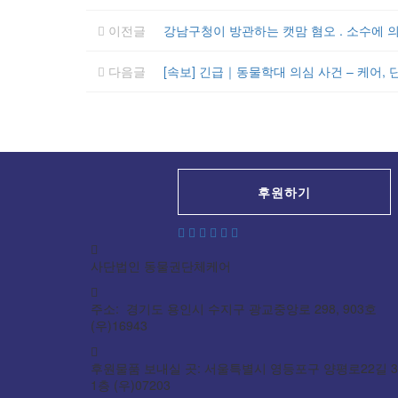
이전글
강남구청이 방관하는 캣맘 혐오 . 소수에 의
다음글
[속보] 긴급｜동물학대 의심 사건 – 케어, 
후원하기
사단법인 동물권단체케어
주소: 경기도 용인시 수지구 광교중앙로 298, 903호
(우)16943
후원물품 보내실 곳: 서울특별시 영등포구 양평로22길 3
1층 (우)07203