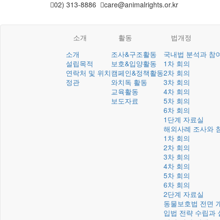
02) 313-8886
care@animalrights.or.kr
소개
활동
법개정
소개
조사&구조활동
국내법 분석과 참
설립목적
보호&입양활동
1차 회의
연락처 및 위치
캠페인&정책활동
2차 회의
정관
와치독 활동
3차 회의
교육활동
4차 회의
보도자료
5차 회의
6차 회의
1단계 자료실
해외사례 조사와 
1차 회의
2차 회의
3차 회의
4차 회의
5차 회의
6차 회의
2단계 자료실
동물보호법 전면 
입법 전략 수립과 