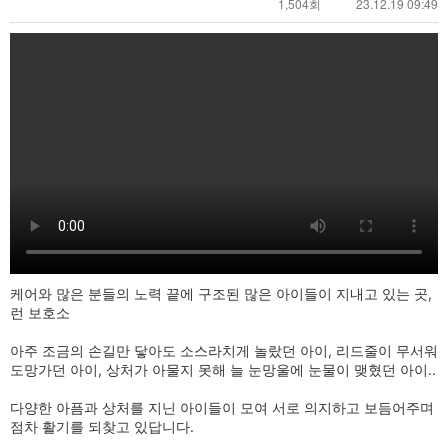
1,504회
23.12.19 09:49
케어와 많은 분들의 노력 끝에 구조된
많은 아이들이 지내고 있는 곳,
런 보호소
아주 조금의 손길만 닿아도 소스라치게 놀랐던 아이,
리드줄이 무서워
도망가던 아이,
상처가 아물지 못해 늘 눈망울에 눈물이 맺혔던 아이..
다양한 아픔과 상처를 지닌 아이들이 모여
서로 의지하고 보듬어주며
점차 활기를 되찾고 있답니다.