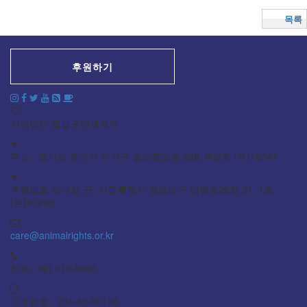
목록
후원하기
사단법인 동물권단체케어
주소: 경기도 용인시 수지구 광교중앙로 298, 903호 (우)16943
후원물품 보내실 곳: 서울특별시 영등포구 양평로22길 31, 1층
(우)07203
care@animalrights.or.kr
전화: 02) 313-8886
고유번호: 234-82-00138