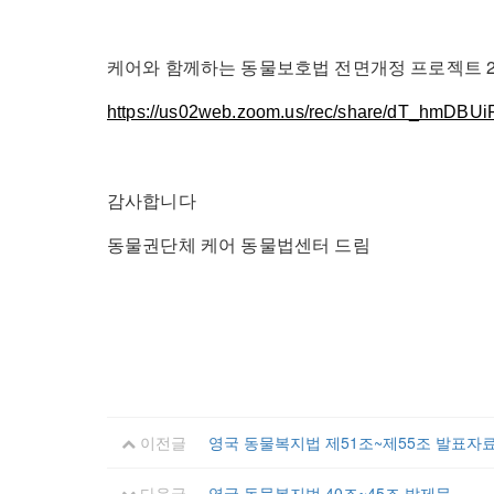
케어와 함께하는 동물보호법 전면개정 프로젝트 2
https://us02web.zoom.us/rec/share/dT_hm
감사합니다
동물권단체 케어 동물법센터 드림
이전글
영국 동물복지법 제51조~제55조 발표자
다음글
영국 동물복지법 40조~45조 발제문