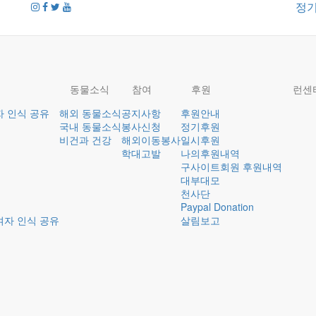
정
동물소식
참여
후원
런센
자 인식 공유
해외 동물소식
공지사항
후원안내
국내 동물소식
봉사신청
정기후원
비건과 건강
해외이동봉사
일시후원
학대고발
나의후원내역
구사이트회원 후원내역
대부대모
천사단
Paypal Donation
여자 인식 공유
살림보고