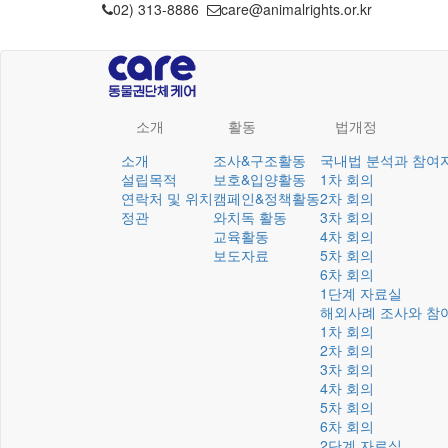
02) 313-8886
care@animalrights.or.kr
소개
활동
법개정
소개
조사&구조활동
국내법 분석과 참여
설립목적
보호&입양활동
1차 회의
연락처 및 위치
캠페인&정책활동
2차 회의
정관
와치독 활동
3차 회의
교육활동
4차 회의
보도자료
5차 회의
6차 회의
1단계 자료실
해외사례 조사와 참
1차 회의
2차 회의
3차 회의
4차 회의
5차 회의
6차 회의
2단계 자료실