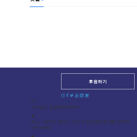
후원하기
사단법인 동물권단체케어
주소: 경기도 용인시 수지구 광교중앙로 298, 903호
(우)16943