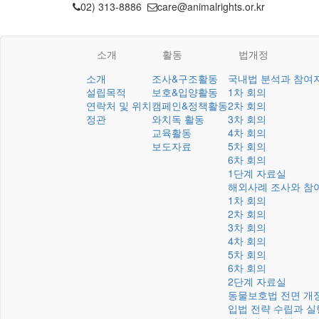
02) 313-8886
care@animalrights.or.kr
소개
활동
법개정
소개
조사&구조활동
국내법 분석과 참여
설립목적
보호&입양활동
1차 회의
연락처 및 위치
캠페인&정책활동
2차 회의
정관
와치독 활동
3차 회의
교육활동
4차 회의
보도자료
5차 회의
6차 회의
1단계 자료실
해외사례 조사와 참
1차 회의
2차 회의
3차 회의
4차 회의
5차 회의
6차 회의
2단계 자료실
동물보호법 전면 개
입법 전략 수립과 실