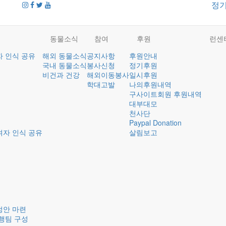
정
동물소식
참여
후원
런센
자 인식 공유
해외 동물소식
공지사항
후원안내
국내 동물소식
봉사신청
정기후원
비건과 건강
해외이동봉사
일시후원
학대고발
나의후원내역
구사이트회원 후원내역
대부대모
천사단
Paypal Donation
여자 인식 공유
살림보고
정안 마련
행팀 구성