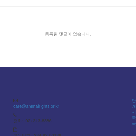
등록된 댓글이 없습니다.
단
care@animalrights.or.kr
개
서
국
전화: 02) 313-8886
국
고유번호: 234-82-00138