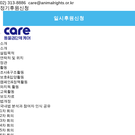
02) 313-8886
care@animalrights.or.kr
정기후원신청
일시후원신청
소개
소개
설립목적
연락처 및 위치
정관
활동
조사&구조활동
보호&입양활동
캠페인&정책활동
와치독 활동
교육활동
보도자료
법개정
국내법 분석과 참여자 인식 공유
1차 회의
2차 회의
3차 회의
4차 회의
5차 회의