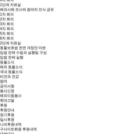
6차 회의
1단계 자료실
해외사례 조사와 참여자 인식 공유
1차 회의
2차 회의
3차 회의
4차 회의
5차 회의
6차 회의
2단계 자료실
동물보호법 전면 개정안 마련
입법 전략 수립과 실행팀 구성
입법 전략 실행
동물소식
해외 동물소식
국내 동물소식
비건과 건강
참여
공지사항
봉사신청
해외이동봉사
학대고발
후원
후원안내
정기후원
일시후원
나의후원내역
구사이트회원 후원내역