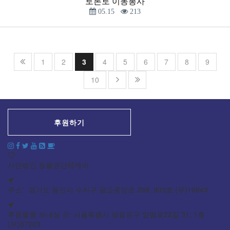
토론토 이동봉사
05.15
213
1
2
3
4
5
6
7
8
9
10
후원하기
사단법인 동물권단체케어
주소: 경기도 용인시 수지구 광교중앙로 298, 903호 (우)16943
후원물품 보내실 곳: 서울특별시 영등포구 양평로22길 31, 1층
(우)07203