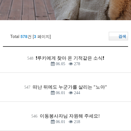
Total
578
건 [
3
페이지]
검색
❗️루키에게 찾아 온 기적같은 소식❗️
548
06.05
278
떠난 뒤에도 누군가를 살리는 "노아"
547
06.01
244
이동봉사자님 자원해 주세요!
546
06.01
218