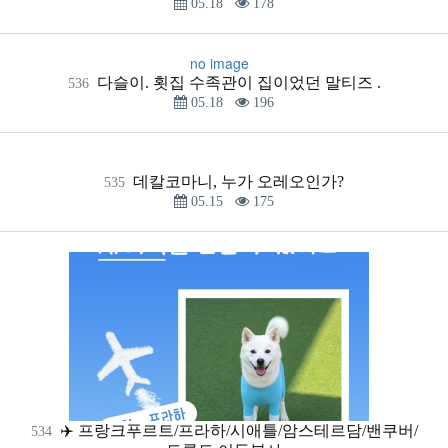
05.18
178
no image
다슬이. 횟집 수족관이 집이었던 말티즈 .
536
05.18
196
데칼코마니, 누가 오레오인가?
535
05.15
175
✈️ 프랑크푸르트/프라하/시애틀/암스테르담/밴쿠버/
534