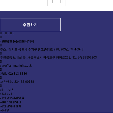
후원하기
사단법인 동물권단체케어
주소: 경기도 용인시 수지구 광교중앙로 298, 903호 (우)16943
후원물품 보내실 곳: 서울특별시 영등포구 양평로22길 31, 1층 (우)07203
care@animalrights.or.kr
전화: 02) 313-8886
고유번호: 234-82-00138
대표 : 이찬
단체소개
개인정보처리방침
서비스이용약관
국민권익위원회
국세청