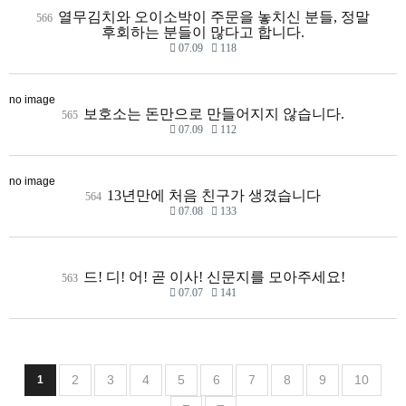
열무김치와 오이소박이 주문을 놓치신 분들, 정말
566
후회하는 분들이 많다고 합니다.
07.09
118
no image
보호소는 돈만으로 만들어지지 않습니다.
565
07.09
112
no image
13년만에 처음 친구가 생겼습니다
564
07.08
133
드! 디! 어! 곧 이사! 신문지를 모아주세요!
563
07.07
141
2
3
4
5
6
7
8
9
10
1