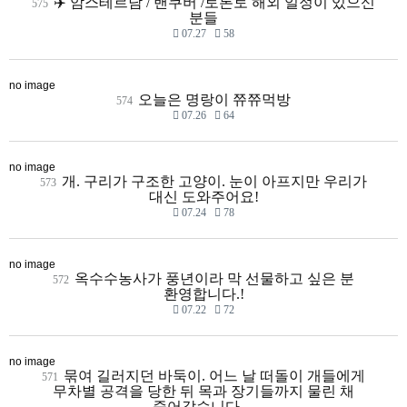
✈️ 암스테르담 / 밴쿠버 /토론토 해외 일정이 있으신
575
분들
07.27
58
no image
오늘은 명랑이 쮸쮸먹방
574
07.26
64
no image
개. 구리가 구조한 고양이. 눈이 아프지만 우리가
573
대신 도와주어요!
07.24
78
no image
옥수수농사가 풍년이라 막 선물하고 싶은 분
572
환영합니다.!
07.22
72
no image
묶여 길러지던 바둑이. 어느 날 떠돌이 개들에게
571
무차별 공격을 당한 뒤 목과 장기들까지 물린 채
죽어갔습니다…