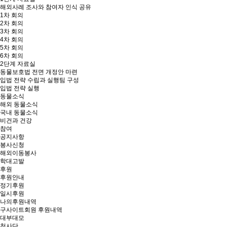
해외사례 조사와 참여자 인식 공유
1차 회의
2차 회의
3차 회의
4차 회의
5차 회의
6차 회의
2단계 자료실
동물보호법 전면 개정안 마련
입법 전략 수립과 실행팀 구성
입법 전략 실행
동물소식
해외 동물소식
국내 동물소식
비건과 건강
참여
공지사항
봉사신청
해외이동봉사
학대고발
후원
후원안내
정기후원
일시후원
나의후원내역
구사이트회원 후원내역
대부대모
천사단