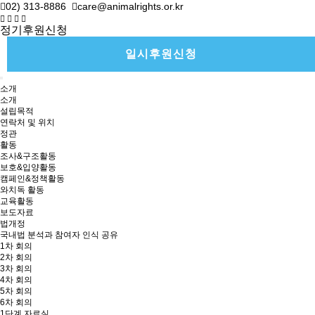
02) 313-8886
care@animalrights.or.kr
정기후원신청
일시후원신청
소개
소개
설립목적
연락처 및 위치
정관
활동
조사&구조활동
보호&입양활동
캠페인&정책활동
와치독 활동
교육활동
보도자료
법개정
국내법 분석과 참여자 인식 공유
1차 회의
2차 회의
3차 회의
4차 회의
5차 회의
6차 회의
1단계 자료실