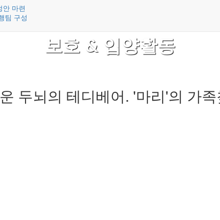
정안 마련
행팀 구성
보호 & 입양활동
라운 두뇌의 테디베어. '마리'의 가