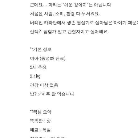
근데요… 마리는 “쉬운 강아지”는 아닙니다
처음엔 사람, 소리, 환경 다 무서워요.
버려진 카라반에서 생존 필살기로 살아남은 아이기 때문
산책? 탐험가 말고 관찰자이고 싶어해요.
**기본 정보
여아 (중성화 완료)
5세 추정
9.1kg
건강 이상 없음
밥? ✅️아주 잘 먹습니다
**핵심 요약
똑똑함 : 상
애교 : 폭발