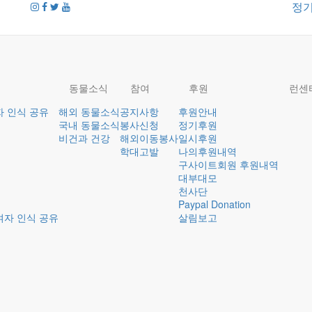
정
동물소식
참여
후원
런센
자 인식 공유
해외 동물소식
공지사항
후원안내
국내 동물소식
봉사신청
정기후원
비건과 건강
해외이동봉사
일시후원
학대고발
나의후원내역
구사이트회원 후원내역
대부대모
천사단
Paypal Donation
여자 인식 공유
살림보고