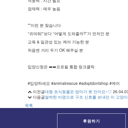
적응력 : 시간 필요
잠재력 : 매우 높음
**이런 분 찾습니다
“귀여워!”보다 “어떻게 도와줄까?”가 먼저인 분
교육 & 일관성 있는 케어 가능한 분
처음엔 거리 두기 OK 해주실 분
입양신청은 ➡️➡️프로필 통합 링크클릭
#입양하세요 #animalrescue #adoptdontshop #케어
이전글
대형 초식동물은 엄마가 못 안아요~♡
26.04.0
다음글
절박한 비명으로 구조 신호를 보내던 이 고양이
목록
후원하기