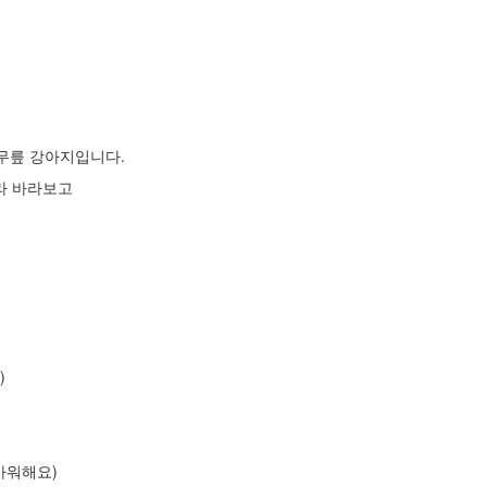
g 무릎 강아지입니다.
져라 바라보고
)
반가워해요)