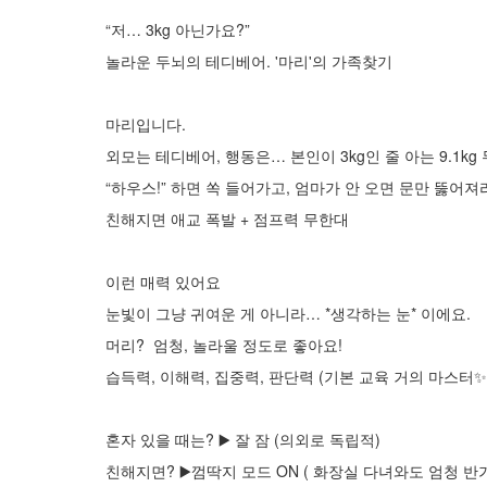
“저… 3kg 아닌가요?”
놀라운 두뇌의 테디베어. '마리'의 가족찾기
마리입니다.
외모는 테디베어, 행동은… 본인이 3kg인 줄 아는 9.1k
“하우스!” 하면 쏙 들어가고, 엄마가 안 오면 문만 뚫어
친해지면 애교 폭발 + 점프력 무한대
이런 매력 있어요
눈빛이 그냥 귀여운 게 아니라… *생각하는 눈* 이에요.
머리? 엄청, 놀라울 정도로 좋아요!
습득력, 이해력, 집중력, 판단력 (기본 교육 거의 마스터✨
혼자 있을 때는? ▶️ 잘 잠 (의외로 독립적)
친해지면? ▶️껌딱지 모드 ON ( 화장실 다녀와도 엄청 