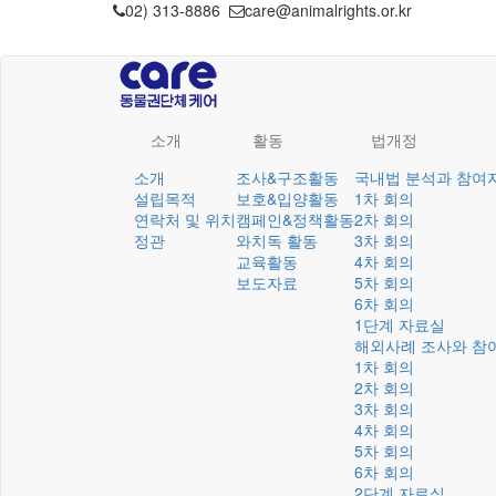
02) 313-8886
care@animalrights.or.kr
소개
활동
법개정
소개
조사&구조활동
국내법 분석과 참여
설립목적
보호&입양활동
1차 회의
연락처 및 위치
캠페인&정책활동
2차 회의
정관
와치독 활동
3차 회의
교육활동
4차 회의
보도자료
5차 회의
6차 회의
1단계 자료실
해외사례 조사와 참
1차 회의
2차 회의
3차 회의
4차 회의
5차 회의
6차 회의
2단계 자료실