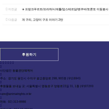
이전글
✈️ 프랑크푸르트/프라하/시애틀/암스테르담/밴쿠버/토론토 이동봉사
다음글
개 구리, 고양이 구조 이야기 2탄
후원하기
사단법인 동물권단체케어
주소: 경기도 용인시 수지구 광교중앙로 298, 903호 (우)16943
후원물품 보내실 곳: 서울특별시 영등포구 양평로22길 31, 1층 (우)07203
care@animalrights.or.kr
전화: 02) 313-8886