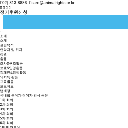
02) 313-8886
care@animalrights.or.kr
정기후원신청
소개
소개
설립목적
연락처 및 위치
정관
활동
조사&구조활동
보호&입양활동
캠페인&정책활동
와치독 활동
교육활동
보도자료
법개정
국내법 분석과 참여자 인식 공유
1차 회의
2차 회의
3차 회의
4차 회의
5차 회의
6차 회의
1단계 자료실