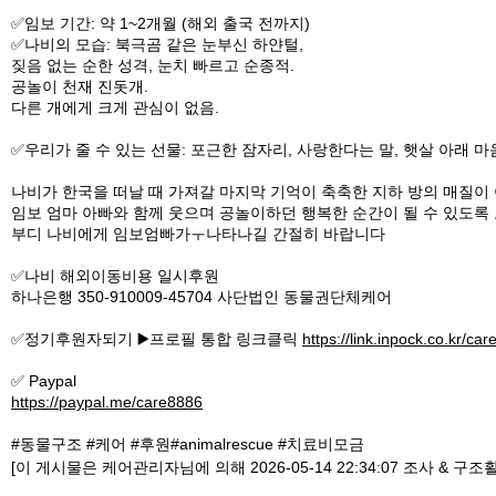
✅️임보 기간: 약 1~2개월 (해외 출국 전까지)
✅️나비의 모습: 북극곰 같은 눈부신 하얀털,
짖음 없는 순한 성격, 눈치 빠르고 순종적.
공놀이 천재 진돗개.
다른 개에게 크게 관심이 없음.
✅️우리가 줄 수 있는 선물: 포근한 잠자리, 사랑한다는 말, 햇살 아래 
나비가 한국을 떠날 때 가져갈 마지막 기억이 축축한 지하 방의 매질이
임보 엄마 아빠와 함께 웃으며 공놀이하던 행복한 순간이 될 수 있도록
부디 나비에게 임보엄빠가ㅜ나타나길 간절히 바랍니다
✅나비 해외이동비용 일시후원
하나은행 350-910009-45704 사단법인 동물권단체케어
✅️정기후원자되기 ▶️프로필 통합 링크클릭
https://link.inpock.co.kr/ca
✅ Paypal
https://paypal.me/care8886
#동물구조 #케어 #후원#animalrescue #치료비모금
[이 게시물은 케어관리자님에 의해 2026-05-14 22:34:07 조사 & 구