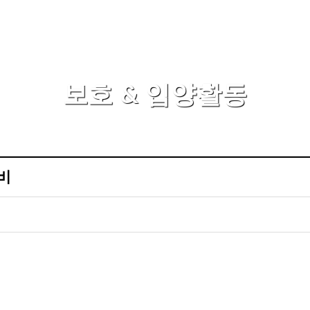
보호 & 입양활동
비