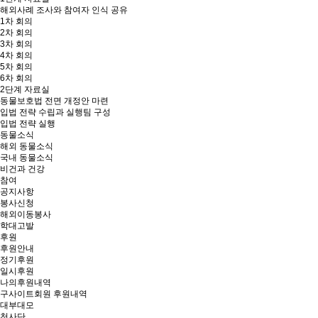
해외사례 조사와 참여자 인식 공유
1차 회의
2차 회의
3차 회의
4차 회의
5차 회의
6차 회의
2단계 자료실
동물보호법 전면 개정안 마련
입법 전략 수립과 실행팀 구성
입법 전략 실행
동물소식
해외 동물소식
국내 동물소식
비건과 건강
참여
공지사항
봉사신청
해외이동봉사
학대고발
후원
후원안내
정기후원
일시후원
나의후원내역
구사이트회원 후원내역
대부대모
천사단