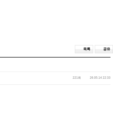
목록
공유
221회
26.05.14 22:33