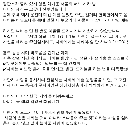
장판조차 깔려 있지 않은 차가운 서울의 어느 지하 방.
나비의 세상은 그곳이 전부였습니다.
술에 취해 택시 운전대 대신 매를 들었던 주인, 길거리 한복판에서도 
나비는 비닐포대를 몸에 걸친 채 누군가의 화풀이 대상이 되어야만 했
하지만 나비는 단 한 번도 이빨을 드러내거나 저항하지 않았습니다.
매질이 너무 무서워 집을 뛰쳐나갔다가도, 나비는 결국 다시 그 어두운
자신을 때리는 주인일지라도, 나비에게는 지켜야 할 단 하나의 '가족'
홀로 공을 차며 외로움을 견뎌낸 아이
지옥 같던 시간 속에서도 나비는 원망 대신 '생존'과 '즐거움'을 스스로
✔️누구에게도 사랑받는 법을 배운 적 없지만,
✔️나비는 어느덧 혼자 공을 던지고, 받고, 드리블을 하는 법을 터득했습
가만히 사람을 응시하며 관찰하는 나비의 예쁜 눈망울을 보면, 그 모
이제 나비는 죽음의 문턱이었던 심장사상충마저 씩씩하게 이겨내고, 더
나비의 마지막 한국 '기억'을 바꿔주세요
나비는 곧 해외 입양을 떠납니다.
비행기에 오르기 전, 나비에게 임보가정이 필요합니다.
"사람의 손은 때리는 것이 아니라 쓰다듬어 주는 것" 이라는 사실을 알
혼자 놀지 않고 같이 놀아줄 사람이 필요합니다.