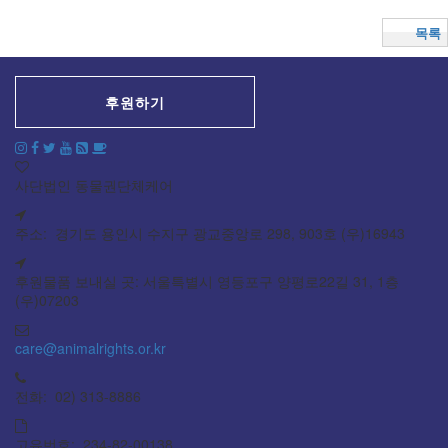
목록
후원하기
사단법인 동물권단체케어
주소: 경기도 용인시 수지구 광교중앙로 298, 903호 (우)16943
후원물품 보내실 곳: 서울특별시 영등포구 양평로22길 31, 1층
(우)07203
care@animalrights.or.kr
전화: 02) 313-8886
고유번호: 234-82-00138