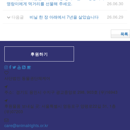
명랑이에게 먹거리를 선물해 주세요.
26.06.30
다음글
비닐 한 장 아래에서 7년을 살았습니다
26.06.29
목록
후원하기
사단법인 동물권단체케어
주소: 경기도 용인시 수지구 광교중앙로 298, 903호 (우)16943
후원물품 보내실 곳: 서울특별시 영등포구 양평로22길 31, 1층
(우)07203
care@animalrights.or.kr