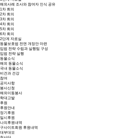
해외사례 조사와 참여자 인식 공유
1차 회의
2차 회의
3차 회의
4차 회의
5차 회의
6차 회의
2단계 자료실
동물보호법 전면 개정안 마련
입법 전략 수립과 실행팀 구성
입법 전략 실행
동물소식
해외 동물소식
국내 동물소식
비건과 건강
참여
공지사항
봉사신청
해외이동봉사
학대고발
후원
후원안내
정기후원
일시후원
나의후원내역
구사이트회원 후원내역
대부대모
천사단