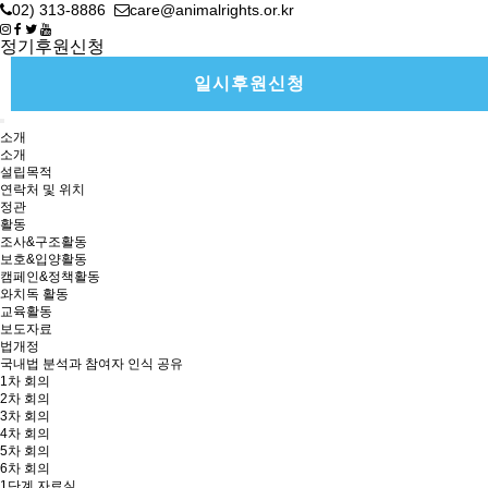
02) 313-8886
care@animalrights.or.kr
정기후원신청
일시후원신청
소개
소개
설립목적
연락처 및 위치
정관
활동
조사&구조활동
보호&입양활동
캠페인&정책활동
와치독 활동
교육활동
보도자료
법개정
국내법 분석과 참여자 인식 공유
1차 회의
2차 회의
3차 회의
4차 회의
5차 회의
6차 회의
1단계 자료실