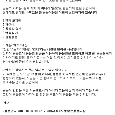
동물의 가치는 ‘존재 자체’가 아니라 ‘쓸모’로 판단되어 왔던 것입니다.
현대에도 형태만 바뀌었을 뿐 동물이용은 여전히 산업화되어 있습니다.
? 관광 코끼리
? 경주마
? 공장식 축산
? 번식장 개
? 실험동물...
이제는 “채찍” 대신
“산업”, “문화”, “전통”, “경제”라는 세련된 단어를 사용합니다.
심지어 동물권에 동물권 담론를 이용하며 동물권을 표방하고 하고 한 동물단체의
이사이기도 했던 모 대학교수는 머칠 전 마사회 회장으로 취임하며 승마와
경마산업의 중심 축이 되었습니다.
✅️턴스핏 강아지는 현재 박제로만 남아 있습니다.
이 박제는 단지 옛날 ‘유물’이 아니라, 동물을 바라보는 인간의 관점이 어떻게
형성되어 왔는지, 지금은 어떤 형태로 변모하여 지속하고 있는지의 역사를
보여주는 증거일 것입니다.
동물이 인간을 위한 기능으로서가 아니라 그들이 삶의 주체가 되는 사회.
그것이 동물권이 가져야 할 진정한 목표이며 동물을 위한 정의입니다.
-케어-
#동물권리 #animaljustice #케어 #마사회 #노동없는동물의삶