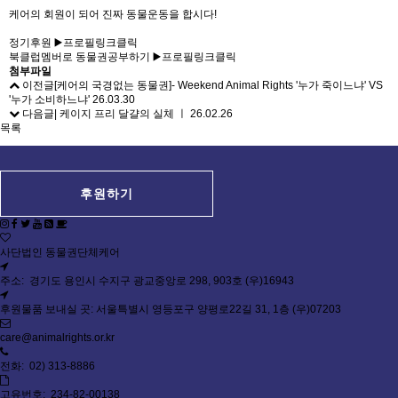
케어의 회원이 되어 진짜 동물운동을 합시다!
정기후원 ▶️프로필링크클릭
북클럽멤버로 동물권공부하기 ▶️프로필링크클릭
첨부파일
이전글
[케어의 국경없는 동물권]- Weekend Animal Rights '누가 죽이느냐' VS
'누가 소비하느냐'
26.03.30
다음글
| 케이지 프리 달걀의 실체 ㅣ
26.02.26
목록
후원하기
사단법인 동물권단체케어
주소: 경기도 용인시 수지구 광교중앙로 298, 903호 (우)16943
후원물품 보내실 곳: 서울특별시 영등포구 양평로22길 31, 1층 (우)07203
care@animalrights.or.kr
전화: 02) 313-8886
고유번호: 234-82-00138