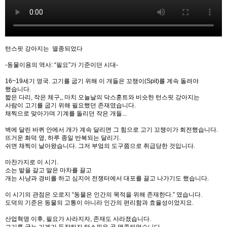
턴스핏 강아지는 멸종되었다
-동물이용의 역사: “필요”가 기준이던 시대-
16~19세기 영국. 고기를 굽기 위해 이 개들은 꼬챙이(Spit)를 계속 돌려야
했습니다.
짧은 다리, 작은 체구,, 마치 오늘날의 닥스훈트와 비슷한 턴스핏 강아지는
사람이 고기를 굽기 위해 필요했던 존재였습니다.
채찍으로 맞아가며 기계를 돌리던 작은 개들...
벽에 달린 바퀴 안에서 개가 계속 달리면 그 힘으로 고기 꼬챙이가 회전했습니다.
뜨거운 화덕 옆, 하루 종일 반복되는 달리기.
쉬면 채찍이 날아왔습니다. 그저 부엌의 도구쯤으로 취급당한 것입니다.
마찬가지로 이 시기.
소는 밭을 갈고 말은 마차를 끌고
개는 사냥과 경비를 하고 심지어 전쟁터에서 대포를 끌고 나가기도 했습니다.
이 시기의 관점은 오로지 “동물은 인간의 목적을 위해 존재한다.” 였습니다.
도덕의 기준은 동물의 고통이 아니라 인간의 편리함과 효율성이었지요.
산업혁명 이후, 필요가 사라지자, 존재도 사라졌습니다.
고기를 굽는 기계가 등장하자 턴스핏은 곧 멸종되었습니다.