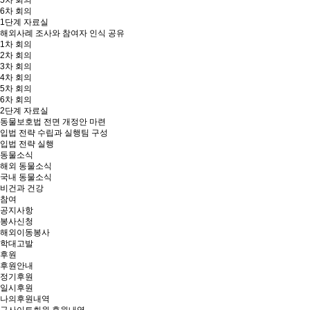
5차 회의
6차 회의
1단계 자료실
해외사례 조사와 참여자 인식 공유
1차 회의
2차 회의
3차 회의
4차 회의
5차 회의
6차 회의
2단계 자료실
동물보호법 전면 개정안 마련
입법 전략 수립과 실행팀 구성
입법 전략 실행
동물소식
해외 동물소식
국내 동물소식
비건과 건강
참여
공지사항
봉사신청
해외이동봉사
학대고발
후원
후원안내
정기후원
일시후원
나의후원내역