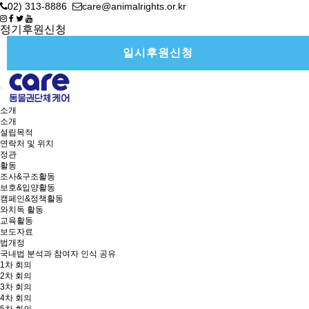
02) 313-8886
care@animalrights.or.kr
정기후원신청
일시후원신청
소개
소개
설립목적
연락처 및 위치
정관
활동
조사&구조활동
보호&입양활동
캠페인&정책활동
와치독 활동
교육활동
보도자료
법개정
국내법 분석과 참여자 인식 공유
1차 회의
2차 회의
3차 회의
4차 회의