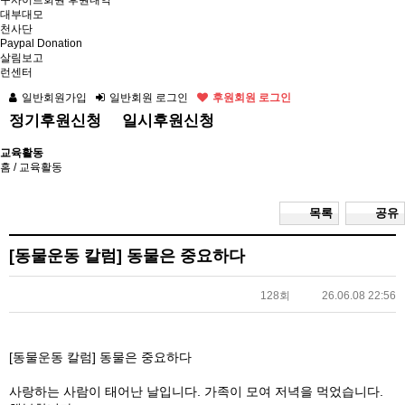
구사이트회원 후원내역
대부대모
천사단
Paypal Donation
살림보고
런센터
일반회원가입
일반회원 로그인
후원회원 로그인
정기후원신청
일시후원신청
교육활동
홈
/ 교육활동
목록
공유
[동물운동 칼럼] 동물은 중요하다
128회
26.06.08 22:56
[동물운동 칼럼] 동물은 중요하다
사랑하는 사람이 태어난 날입니다. 가족이 모여 저녁을 먹었습니다.