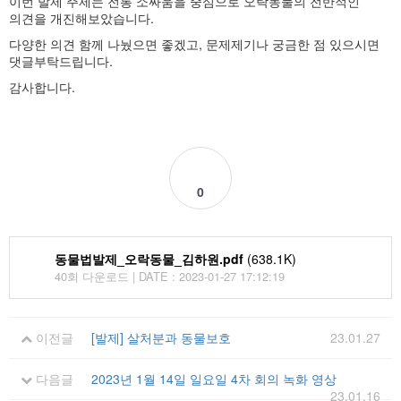
이번 발제 주제는 전통 소싸움을 중심으로 오락동물의 전반적인
의견을 개진해보았습니다.
다양한 의견 함께 나눴으면 좋겠고, 문제제기나 궁금한 점 있으시면
댓글부탁드립니다.
감사합니다.
0
동물법발제_오락동물_김하원.pdf
(638.1K)
40회 다운로드 | DATE : 2023-01-27 17:12:19
이전글
[발제] 살처분과 동물보호
23.01.27
다음글
2023년 1월 14일 일요일 4차 회의 녹화 영상
23.01.16