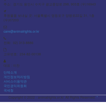
주소: 경기도 용인시 수지구 광교중앙로 298, 903호 (우)16943
후원물품 보내실 곳: 서울특별시 영등포구 양평로22길 31, 1층
(우)07203
care@animalrights.or.kr
전화: 02) 313-8886
고유번호: 234-82-00138
대표 : 이찬
단체소개
개인정보처리방침
서비스이용약관
국민권익위원회
국세청
Copyright © 2022 - animalrights.or.kr. All Rights Reserved.
*