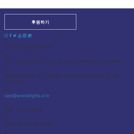
후원하기
사단법인 동물권단체케어
주소: 경기도 용인시 수지구 광교중앙로 298, 903호 (우)16943
후원물품 보내실 곳: 서울특별시 영등포구 양평로22길 31, 1층
(우)07203
care@animalrights.or.kr
전화: 02) 313-8886
고유번호: 234-82-00138