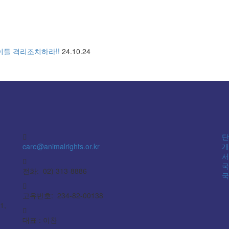
아이들 격리조치하라!!
24.10.24
단
care@animalrights.or.kr
개
서
국
전화: 02) 313-8886
국
고유번호: 234-82-00138
1,
대표 : 이찬