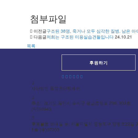
첨부파일
이전글
구조된 38명, 죽거나 모두 심각한 질병. 남은 
다음글
저희는 구조된 미용실습견들입니다
24.10.21
목록
후원하기
사단법인 동물권단체케어
주소: 경기도 용인시 수지구 광교중앙로 298, 903호
(우)16943
후원물품 보내실 곳: 서울특별시 영등포구 양평로22길 3
1층 (우)07203