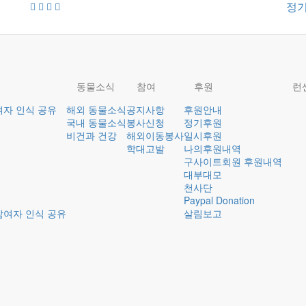
정
동물소식
참여
후원
런
여자 인식 공유
해외 동물소식
공지사항
후원안내
국내 동물소식
봉사신청
정기후원
비건과 건강
해외이동봉사
일시후원
학대고발
나의후원내역
구사이트회원 후원내역
대부대모
천사단
Paypal Donation
참여자 인식 공유
살림보고