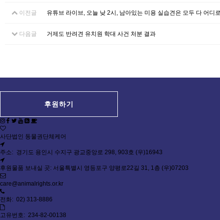
이전글
유튜브 라이브, 오늘 낮 2시, 남아있는 미용 실습견은 모두 다 어디로
다음글
거제도 반려견 유치원 학대 사건 처분 결과
후원하기
사단법인 동물권단체케어
주소: 경기도 용인시 수지구 광교중앙로 298, 903호 (우)16943
후원물품 보내실 곳: 서울특별시 영등포구 양평로22길 31, 1층 (우)07203
care@animalrights.or.kr
전화: 02) 313-8886
고유번호: 234-82-00138