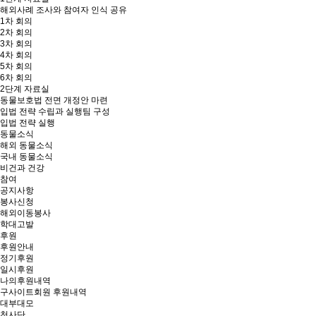
해외사례 조사와 참여자 인식 공유
1차 회의
2차 회의
3차 회의
4차 회의
5차 회의
6차 회의
2단계 자료실
동물보호법 전면 개정안 마련
입법 전략 수립과 실행팀 구성
입법 전략 실행
동물소식
해외 동물소식
국내 동물소식
비건과 건강
참여
공지사항
봉사신청
해외이동봉사
학대고발
후원
후원안내
정기후원
일시후원
나의후원내역
구사이트회원 후원내역
대부대모
천사단