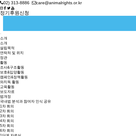
02) 313-8886
care@animalrights.or.kr
정기후원신청
소개
소개
설립목적
연락처 및 위치
정관
활동
조사&구조활동
보호&입양활동
캠페인&정책활동
와치독 활동
교육활동
보도자료
법개정
국내법 분석과 참여자 인식 공유
1차 회의
2차 회의
3차 회의
4차 회의
5차 회의
6차 회의
1단계 자료실