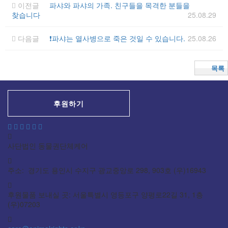
이전글
파샤와 파샤의 가족. 친구들을 목격한 분들을
찾습니다
25.08.29
다음글
❗️파샤는 열사병으로 죽은 것일 수 있습니다.
25.08.26
목록
후원하기
사단법인 동물권단체케어
주소: 경기도 용인시 수지구 광교중앙로 298, 903호 (우)16943
후원물품 보내실 곳: 서울특별시 영등포구 양평로22길 31, 1층
(우)07203