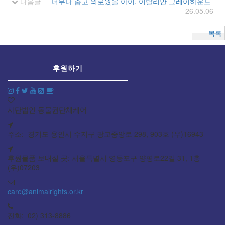
다음글
너무나 춥고 외로웠을 아이. 이탈리안 그레이하운드
26.05.06
목록
후원하기
사단법인 동물권단체케어
주소: 경기도 용인시 수지구 광교중앙로 298, 903호 (우)16943
후원물품 보내실 곳: 서울특별시 영등포구 양평로22길 31, 1층
(우)07203
care@animalrights.or.kr
전화: 02) 313-8886