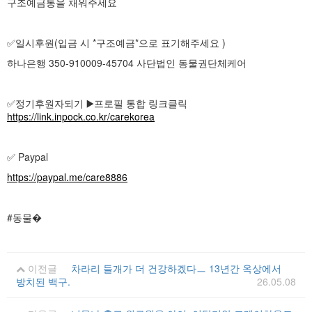
구조예금통을 채워주세요
✅️일시후원(입금 시 *구조예금*으로 표기해주세요 )
하나은행 350-910009-45704 사단법인 동물권단체케어
✅️정기후원자되기 ▶️프로필 통합 링크클릭
https://link.inpock.co.kr/carekorea
✅ Paypal
https://paypal.me/care8886
#동물�
이전글
차라리 들개가 더 건강하겠다ㅡ 13년간 옥상에서
방치된 백구.
26.05.08