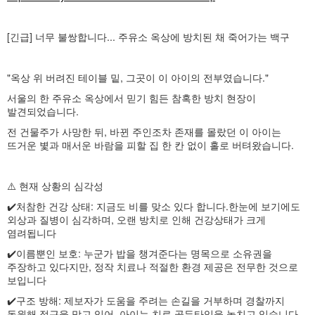
[긴급] 너무 불쌍합니다... 주유소 옥상에 방치된 채 죽어가는 백구
"옥상 위 버려진 테이블 밑, 그곳이 이 아이의 전부였습니다."
서울의 한 주유소 옥상에서 믿기 힘든 참혹한 방치 현장이
발견되었습니다.
전 건물주가 사망한 뒤, 바뀐 주인조차 존재를 몰랐던 이 아이는
뜨거운 볓과 매서운 바람을 피할 집 한 칸 없이 홀로 버텨왔습니다.
⚠️ 현재 상황의 심각성
✔️처참한 건강 상태: 지금도 비를 맞소 있다 합니다.한눈에 보기에도
외상과 질병이 심각하며, 오랜 방치로 인해 건강상태가 크게
염려됩니다
✔️이름뿐인 보호: 누군가 밥을 챙겨준다는 명목으로 소유권을
주장하고 있다지만, 정작 치료나 적절한 환경 제공은 전무한 것으로
보입니다
✔️구조 방해: 제보자가 도움을 주려는 손길을 거부하며 경찰까지
동원해 접근을 막고 있어, 아이는 치료 골든타임을 놓치고 있습니다.