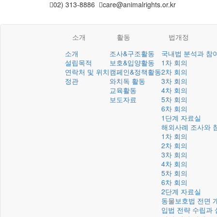
02) 313-8886
care@animalrights.or.kr
소개
활동
법개정
소개
조사&구조활동
국내법 분석과 참
설립목적
보호&입양활동
1차 회의
연락처 및 위치
캠페인&정책활동
2차 회의
정관
와치독 활동
3차 회의
교육활동
4차 회의
보도자료
5차 회의
6차 회의
1단계 자료실
해외사례 조사와 
1차 회의
2차 회의
3차 회의
4차 회의
5차 회의
6차 회의
2단계 자료실
동물보호법 전면 
입법 전략 수립과 