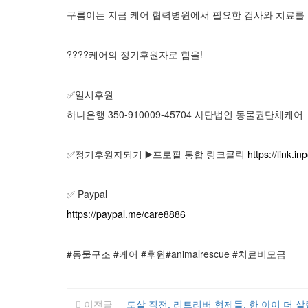
구름이는 지금 케어 협력병원에서 필요한 검사와 치료를 
????케어의 정기후원자로 힘을!
✅️일시후원
하나은행 350-910009-45704 사단법인 동물권단체케어
✅️정기후원자되기 ▶️프로필 통합 링크클릭
https://link.i
✅ Paypal
https://paypal.me/care8886
#동물구조 #케어 #후원#animalrescue #치료비모금
이전글
도살 직전, 리트리버 형제들, 한 아이 더 