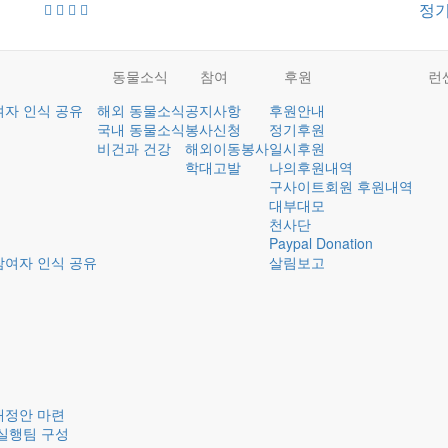
정
동물소식
참여
후원
런
여자 인식 공유
해외 동물소식
공지사항
후원안내
국내 동물소식
봉사신청
정기후원
비건과 건강
해외이동봉사
일시후원
학대고발
나의후원내역
구사이트회원 후원내역
대부대모
천사단
Paypal Donation
참여자 인식 공유
살림보고
개정안 마련
실행팀 구성