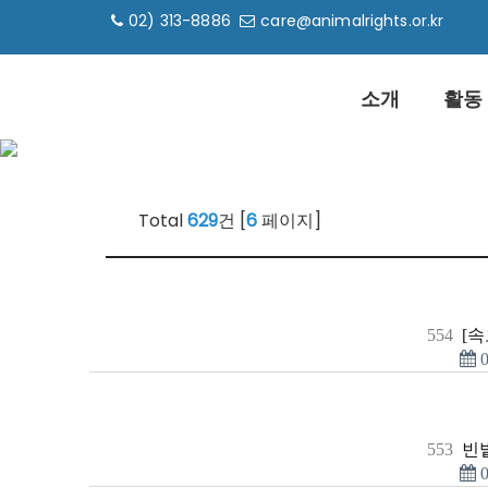
02) 313-8886
care@animalrights.or.kr
소개
활동
Total
629
건 [
6
페이지]
554
[속
0
553
빈
0