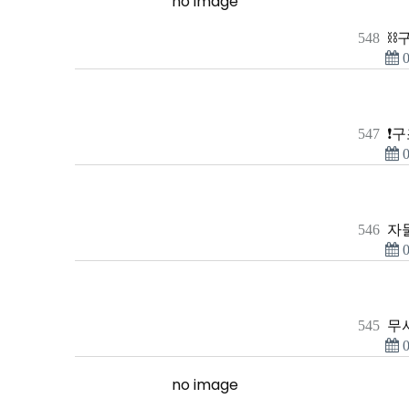
no image
548
⛓
0
547
❗
0
546
자물
0
545
무
0
no image