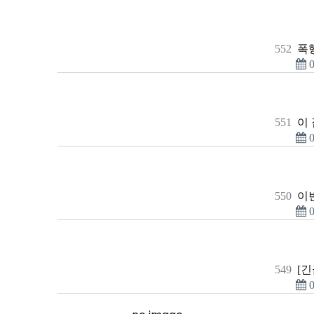
552
폭
0
551
이 
0
550
이
0
549
[긴
0