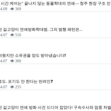
이 시간 케어는" 끝나지 않는 동물학대의 연쇄— 청주 현장 구조 진
4.09
369
전 길고양이 연쇄방화학대범. 그의 범행 패턴은...
4.07
516
려웠지만 소유권을 양도 받아냈습니다❗️
4.07
300
도. 포기도 안 한다는 반려인❓️
4.07
255
전 길고양이 연쇄 방화 사건 드디어 잡았다! 구속수사와 엄중 처