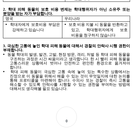
2.
학대
피해
동물의
보호
비용
변제는
학대행위자가
아닌
소유주
또는
분양을
받는
자가
부담합니다
.
영국
우리나라
•
•
학대자에게 보호비용 부담은
보호 비용 지불 시 동물을 반환하고
강제하고 있습니다
있고
,
학대행위자에게 보호
비용을 청구하지 않습니다
3.
극심한
고통에
놓인
학대
피해
동물에
대해서
경찰의
안락사
시행
권한이
부재합니다
.
•
동물 학대의 발생
,
발견
,
고발
,
현장 방문
,
격리
,
처벌 등 학대 피해 동물을
구조하는 과정은 시간 싸움이라고 생각합니다
.
한 시 빨리 피해 동물을
고통스러운 상황에서 벗어나 안전하고 편안한 환경으로 옮겨져야
합니다
.
•
학대 피해 동물이 극심한 고통 속에 놓여 있는 특수한 상황에서는
진정으로
이
동물을
위해서
해줄
수
있는
것이
무엇일지에
대한
논의를
통해
프로티콜을
마련해야
합니다
.
수의사 또는 경찰이 즉시 고통을
해소할 수 있도록 안락사를 시행할 수 있는 권한을 부여하는 방법에
대해서도
생각해볼
필요
있습니다
.
0