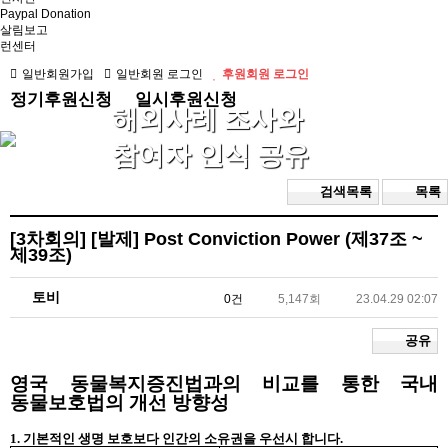
Paypal Donation
살림보고
런센터
일반회원가입
일반회원 로그인
후원회원 로그인
정기후원신청
일시후원신청
해외사례 조사와
참여자 인식 공유
검색목록
목록
[3차회의]
[발제] Post Conviction Power (제37조 ~
제39조)
토비
0건
5,147회
23.04.29 02:07
공유
영국
동물복지증진법과의
비교를
통한
국내
동물보호법의
개선
방향성
1.
기본적인
생명
보호
보다
인간의
소유권을
우선시
합니다
.