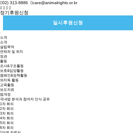
02) 313-8886
care@animalrights.or.kr
정기후원신청
일시후원신청
소개
소개
설립목적
연락처 및 위치
정관
활동
조사&구조활동
보호&입양활동
캠페인&정책활동
와치독 활동
교육활동
보도자료
법개정
국내법 분석과 참여자 인식 공유
1차 회의
2차 회의
3차 회의
4차 회의
5차 회의
6차 회의
1단계 자료실