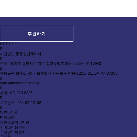
후원하기
사단법인 동물권단체케어
주소: 경기도 용인시 수지구 광교중앙로 298, 903호 (우)16943
후원물품 보내실 곳: 서울특별시 영등포구 양평로22길 31, 1층 (우)07203
care@animalrights.or.kr
전화: 02) 313-8886
고유번호: 234-82-00138
대표 : 이찬
단체소개
개인정보처리방침
서비스이용약관
국민권익위원회