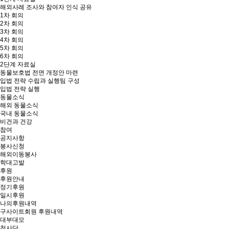
해외사례 조사와 참여자 인식 공유
1차 회의
2차 회의
3차 회의
4차 회의
5차 회의
6차 회의
2단계 자료실
동물보호법 전면 개정안 마련
입법 전략 수립과 실행팀 구성
입법 전략 실행
동물소식
해외 동물소식
국내 동물소식
비건과 건강
참여
공지사항
봉사신청
해외이동봉사
학대고발
후원
후원안내
정기후원
일시후원
나의후원내역
구사이트회원 후원내역
대부대모
천사단