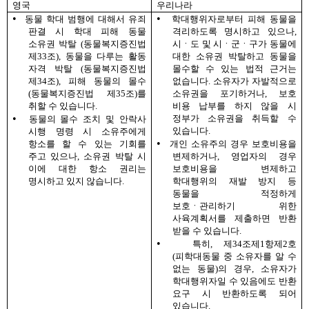
영국
우리나라
•
•
동물 학대 범행에 대해서 유죄
학대행위자로부터 피해 동물을
판결 시 학대 피해 동물
격리하도록 명시하고 있으나
,
소유권 박탈
(
동물복지증진법
시ㆍ도 및 시ㆍ군ㆍ구가 동물에
제
33
조
),
동물을 다루는 활동
대한 소유권 박탈하고 동물을
자격 박탈
(
동물복지증진법
몰수할 수 있는 법적 근거는
제
34
조
),
피해 동물의 몰수
없습니다
.
소유자가 자발적으로
(
동물복지증진법 제
35
조
)
를
소유권을 포기하거나
,
보호
취할 수 있습니다
.
비용 납부를 하지 않을 시
•
정부가 소유권을 취득할 수
동물의 몰수 조치 및 안락사
있습니다
.
시행 명령 시 소유주에게
•
항소를 할 수 있는 기회를
개인 소유주의 경우 보호비용을
주고 있으나
,
소유권 박탈 시
변제하거나
,
영업자의 경우
이에 대한 항소 권리는
보호비용을 변제하고
명시하고 있지 않습니다
.
학대행위의 재발 방지 등
동물을 적정하게
보호ㆍ관리하기 위한
사육계획서를 제출하면 반환
받을 수 있습니다
.
•
특히
,
제
34
조제
1
항제
2
호
(
피학대동물 중 소유자를 알 수
없는 동물
)
의 경우
,
소유자가
학대행위자일 수 있음에도 반환
요구 시 반환하도록 되어
있습니다
.