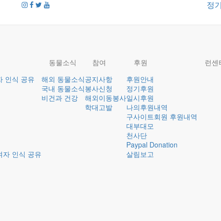
정
동물소식
참여
후원
런센
자 인식 공유
해외 동물소식
공지사항
후원안내
국내 동물소식
봉사신청
정기후원
비건과 건강
해외이동봉사
일시후원
학대고발
나의후원내역
구사이트회원 후원내역
대부대모
천사단
Paypal Donation
여자 인식 공유
살림보고