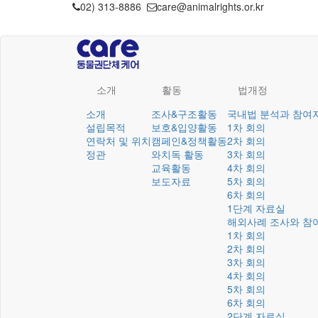
02) 313-8886
care@animalrights.or.kr
소개
활동
법개정
소개
조사&구조활동
국내법 분석과 참여
설립목적
보호&입양활동
1차 회의
연락처 및 위치
캠페인&정책활동
2차 회의
정관
와치독 활동
3차 회의
교육활동
4차 회의
보도자료
5차 회의
6차 회의
1단계 자료실
해외사례 조사와 참
1차 회의
2차 회의
3차 회의
4차 회의
5차 회의
6차 회의
2단계 자료실