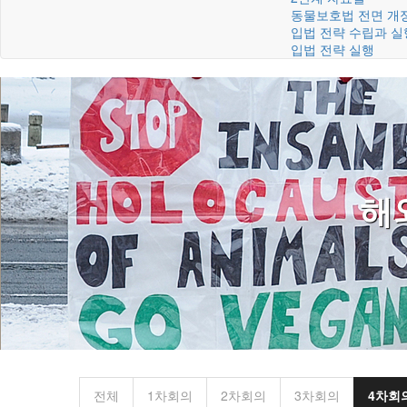
동물보호법 전면 개
입법 전략 수립과 실
입법 전략 실행
해
전체
1차회의
2차회의
3차회의
4차회