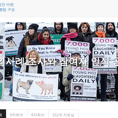
정안 마련
행팀 구성
외사례 조사와 참여자 인식 
의
5차회의
6차회의
2단계 자료실