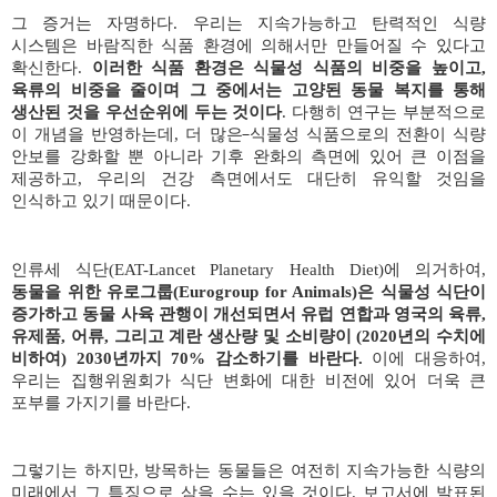
그 증거는 자명하다
.
우리는 지속가능하고 탄력적인 식량
시스템은 바람직한 식품 환경에 의해서만 만들어질 수 있다고
확신한다
.
이러한 식품 환경은 식물성 식품의 비중을 높이고
,
육류의 비중을 줄이며 그 중에서는 고양된 동물 복지를 통해
생산된 것을 우선순위에 두는 것이다
.
다행히 연구는 부분적으로
이 개념을 반영하는데
,
더 많은
식물성 식품으로의 전환이 식량
안보를 강화할 뿐 아니라 기후 완화의 측면에 있어 큰 이점을
제공하고
,
우리의 건강 측면에서도 대단히 유익할 것임을
인식하고 있기 때문이다
.
인류세 식단
(EAT-Lancet Planetary Health Diet)
에 의거하여
,
동물을 위한 유로그룹
(Eurogroup for Animals)
은 식물성 식단이
증가하고 동물 사육 관행이 개선되면서 유럽 연합과 영국의 육류
,
유제품
,
어류
,
그리고 계란 생산량 및 소비량이
(2020
년의 수치에
비하여
) 2030
년까지
70%
감소하기를 바란다
.
이에 대응하여
,
우리는 집행위원회가 식단 변화에 대한 비전에 있어 더욱 큰
포부를 가지기를 바란다
.
그렇기는 하지만
,
방목하는 동물들은 여전히 지속가능한 식량의
미래에서 그 특징으로 삼을 수는 있을 것이다
.
보고서에 발표된