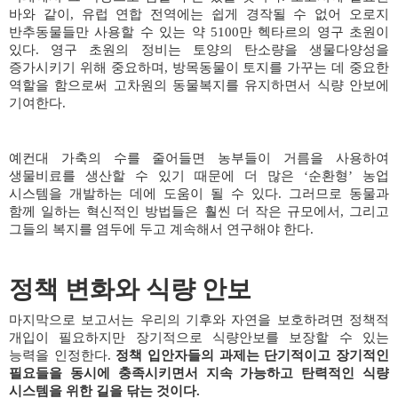
바와 같이
,
유럽 연합 전역에는 쉽게 경작될 수 없어 오로지
반추동물들만 사용할 수 있는 약
5100
만 헥타르의 영구 초원이
있다
.
영구 초원의 정비는 토양의 탄소량을 생물다양성을
증가시키기 위해 중요하며
,
방목동물이 토지를 가꾸는 데 중요한
역할을 함으로써 고차원의 동물복지를 유지하면서 식량 안보에
기여한다
.
예컨대 가축의 수를 줄어들면 농부들이 거름을 사용하여
생물비료를 생산할 수 있기 때문에 더 많은
‘
순환형
’
농업
시스템을 개발하는 데에 도움이 될 수 있다
.
그러므로 동물과
함께 일하는 혁신적인 방법들은 훨씬 더 작은 규모에서
,
그리고
그들의 복지를 염두에 두고 계속해서 연구해야 한다
.
정책 변화와 식량 안보
마지막으로 보고서는 우리의 기후와 자연을 보호하려면 정책적
개입이 필요하지만 장기적으로 식량안보를 보장할 수 있는
능력을 인정한다
.
정책 입안자들의 과제는 단기적이고 장기적인
필요들을 동시에 충족시키면서 지속 가능하고 탄력적인 식량
시스템을 위한 길을 닦는 것이다
.