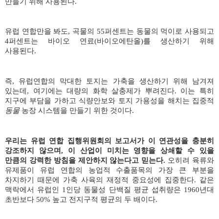
만들기 위해 사용된다
.
유럽 연합만을 봐도
,
곡물의
55
퍼센트는 동물의 먹이로 사용되고
4
퍼센트는 바이오 연료
(
바이오에탄올
)
를 생산하기 위해
사용된다
.
즉
,
유럽연합의 막대한 토지는 가축을 생산하기 위해 남겨져
있는데
,
여기에는 대량의 화학 살충제가 뿌려진다
.
이는 특히
지구에 부담을 가하고 식량안보와 토지 가용성을 해치는 집중적
동물
농장 시스템을 만들기 위한 것이다
.
우리는 유럽 연합 집행위원회의 보고서가 이 연관성을 충분히
강조하지 않으며
,
이 산업이 미치는 영향을 상쇄할 수 있을
만큼의 강력한 방침을 제안하지 않는다고 믿는다
.
오히려 육류와
유제품이 유럽 연합의 농업적 수출품목의 가장 큰 부분을
차지하기 때문에 가축 사육의 재정적 중요성에 집중한다
.
같은
맥락에서 유럽인
1
인당 동물성 단백질 평균 섭취량은
1960
년대
초반보다
50%
높고 전지구적 평균의 두 배이다
.