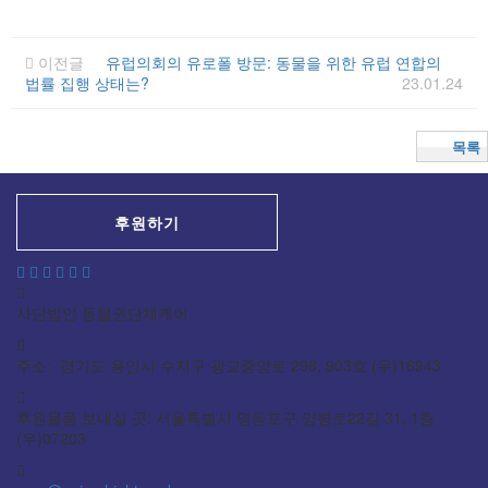
이전글
유럽의회의 유로폴 방문: 동물을 위한 유럽 연합의
법률 집행 상태는?
23.01.24
목록
후원하기
사단법인 동물권단체케어
주소: 경기도 용인시 수지구 광교중앙로 298, 903호 (우)16943
후원물품 보내실 곳: 서울특별시 영등포구 양평로22길 31, 1층
(우)07203