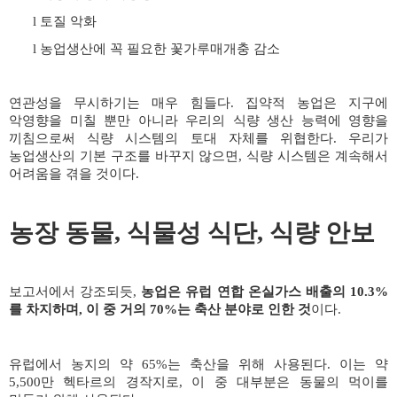
토질 악화
l
농업생산에 꼭 필요한 꽃가루매개충 감소
l
연관성을 무시하기는 매우 힘들다
.
집약적 농업은 지구에
악영향을 미칠 뿐만 아니라 우리의 식량 생산 능력에 영향을
끼침으로써 식량 시스템의 토대 자체를 위협한다
.
우리가
농업생산의 기본 구조를 바꾸지 않으면
,
식량 시스템은 계속해서
어려움을 겪을 것이다
.
농장 동물
,
식물성 식단
,
식량 안보
보고서에서 강조되듯
,
농업은 유럽 연합 온실가스 배출의
10.3%
를 차지하며
,
이 중 거의
70%
는 축산 분야로 인한 것
이다
.
유럽에서 농지의 약
65%
는 축산을 위해 사용된다
.
이는 약
5,500
만 헥타르의 경작지로
,
이 중 대부분은 동물의 먹이를