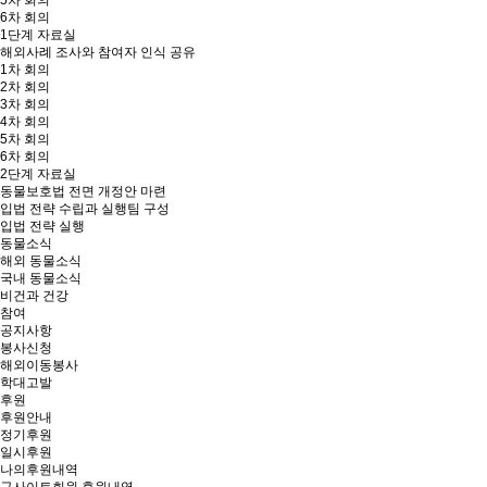
5차 회의
6차 회의
1단계 자료실
해외사례 조사와 참여자 인식 공유
1차 회의
2차 회의
3차 회의
4차 회의
5차 회의
6차 회의
2단계 자료실
동물보호법 전면 개정안 마련
입법 전략 수립과 실행팀 구성
입법 전략 실행
동물소식
해외 동물소식
국내 동물소식
비건과 건강
참여
공지사항
봉사신청
해외이동봉사
학대고발
후원
후원안내
정기후원
일시후원
나의후원내역