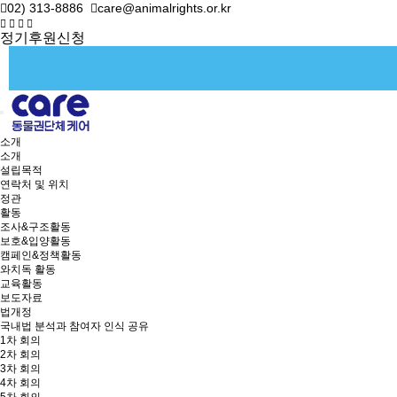
02) 313-8886
care@animalrights.or.kr
정기후원신청
소개
소개
설립목적
연락처 및 위치
정관
활동
조사&구조활동
보호&입양활동
캠페인&정책활동
와치독 활동
교육활동
보도자료
법개정
국내법 분석과 참여자 인식 공유
1차 회의
2차 회의
3차 회의
4차 회의