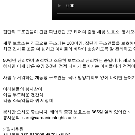
집단의 구조견들이 긴급 피난왔던 곳! 케어의 증평 새꽃 보호소, 봉사오
새꽃 보호소는 긴급으로 구조되는 100여명, 집단의 구조견들을 보호
최근 견사를 조금 더 넓히고 아이들의 바닥이 뽀송하도록 잘 관리하고
50명만 관리하며 쾌적하고 조용한 보호소로 관리하는 중입니다. 새로
하지만 이제 남은 수명 2-3년, 점점 나이가 들어가는 아이들이라 걱정
사람 무서워하는 개농장 구조견들. 국내 입양기회도 없이 나이만 들어
여러분들의 봉사참여
이들 부드러운 캔간식
각종 소독약품과 귀 세정제
봉사만 오셔도 좋습니다. 케어의 증평 보호소는 365일 열려 있어요 ~
봉사문의: care@careanimalrights.or.kr
✅일시후원
하나은행 350-910009-45704 (케어)