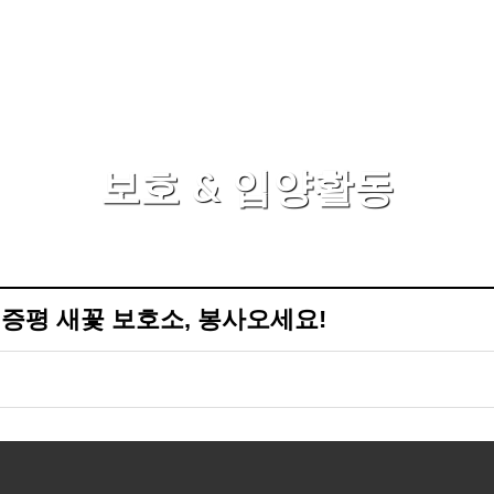
보호 & 입양활동
증평 새꽃 보호소, 봉사오세요!