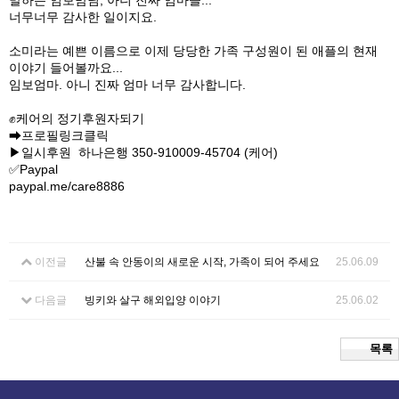
말하는 임보맘님, 아니 진짜 엄마들...
너무너무 감사한 일이지요.
소미라는 예쁜 이름으로 이제 당당한 가족 구성원이 된 애플의 현재
이야기 들어볼까요...
임보엄마. 아니 진짜 엄마 너무 감사합니다.
✊케어의 정기후원자되기
➡프로필링크클릭
▶일시후원 하나은행 350-910009-45704 (케어)
✅Paypal
paypal.me/care8886
이전글
산불 속 안동이의 새로운 시작, 가족이 되어 주세요
25.06.09
다음글
빙키와 살구 해외입양 이야기
25.06.02
목록