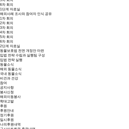
5차 회의
6차 회의
1단계 자료실
해외사례 조사와 참여자 인식 공유
1차 회의
2차 회의
3차 회의
4차 회의
5차 회의
6차 회의
2단계 자료실
동물보호법 전면 개정안 마련
입법 전략 수립과 실행팀 구성
입법 전략 실행
동물소식
해외 동물소식
국내 동물소식
비건과 건강
참여
공지사항
봉사신청
해외이동봉사
학대고발
후원
후원안내
정기후원
일시후원
나의후원내역