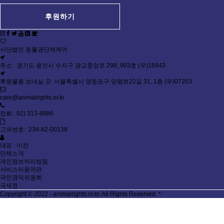
후원하기
사단법인 동물권단체케어
주소: 경기도 용인시 수지구 광교중앙로 298, 903호 (우)16943
후원물품 보내실 곳: 서울특별시 영등포구 양평로22길 31, 1층 (우)07203
care@animalrights.or.kr
전화: 02) 313-8886
고유번호: 234-82-00138
대표 : 이찬
단체소개
개인정보처리방침
서비스이용약관
국민권익위원회
국세청
Copyright © 2022 - animalrights.or.kr. All Rights Reserved.
*