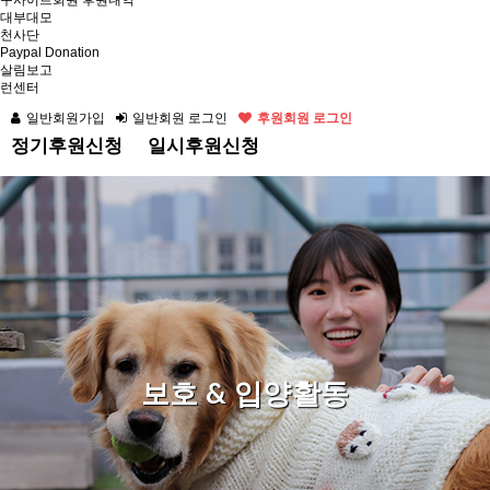
구사이트회원 후원내역
대부대모
천사단
Paypal Donation
살림보고
런센터
일반회원가입
일반회원 로그인
후원회원 로그인
정기후원신청
일시후원신청
보호 & 입양활동