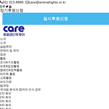
02) 313-8886
care@animalrights.or.kr
정기후원신청
일시후원신청
소개
소개
설립목적
연락처 및 위치
정관
활동
조사&구조활동
보호&입양활동
캠페인&정책활동
와치독 활동
교육활동
보도자료
법개정
국내법 분석과 참여자 인식 공유
1차 회의
2차 회의
3차 회의
4차 회의