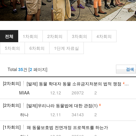
전체
1차회의
2차회의
3차회의
4차회의
5차회의
6차회의
1단계 자료실
Total
35
건 [
2
페이지]
검색
[2차회의]
[발제] 동물 학대자 동물 소유금지처분의 법적 쟁점
4
MIAA
12.12
26972
2
[2차회의]
[발제]우리나라 동물법에 대한 관점(1)
8
하나
12.11
34143
2
[1차회의]
왜 동물보호법 전면개정 프로젝트를 하는가