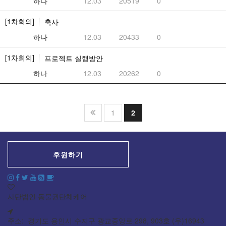
하나
12.03
20519
0
[1차회의]
축사
하나
12.03
20433
0
[1차회의]
프로젝트 실행방안
하나
12.03
20262
0
1
2
후원하기
사단법인 동물권단체케어
주소: 경기도 용인시 수지구 광교중앙로 298, 903호 (우)16943