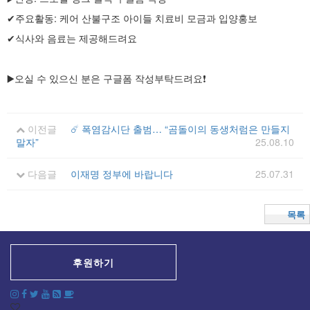
✔주요활동: 케어 산불구조 아이들 치료비 모금과 입양홍보
✔식사와 음료는 제공해드려요
▶️오실 수 있으신 분은 구글폼 작성부탁드려요❗️
이전글
☄️ 폭염감시단 출범… “곰돌이의 동생처럼은 만들지
말자”
25.08.10
다음글
이재명 정부에 바랍니다
25.07.31
목록
후원하기