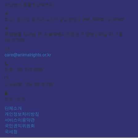
사단법인 동물권단체케어
주소: 경기도 용인시 수지구 광교중앙로 298, 903호 (우)16943
후원물품 보내실 곳: 서울특별시 영등포구 양평로22길 31, 1층
(우)07203
care@animalrights.or.kr
전화: 02) 313-8886
고유번호: 234-82-00138
대표 : 이찬
단체소개
개인정보처리방침
서비스이용약관
국민권익위원회
국세청