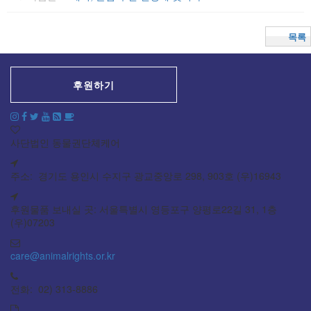
목록
후원하기
사단법인 동물권단체케어
주소: 경기도 용인시 수지구 광교중앙로 298, 903호 (우)16943
후원물품 보내실 곳: 서울특별시 영등포구 양평로22길 31, 1층
(우)07203
care@animalrights.or.kr
전화: 02) 313-8886