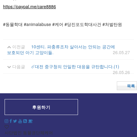
https://paypal.me/care8886
#동물학대 #animalabuse #케어 #당진포도학대사건 #처벌탄원
이전글
10센티. 파충류조차 살아서는 안되는 공간에
보호되던 아기 고양이들.
26.05.27
다음글
☄️대전 중구청의 안일한 대응을 규탄합니다.(1)
26.05.26
목록
후원하기
사단법인 동물권단체케어